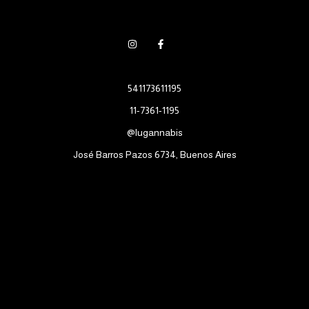
541173611195
11-7361-1195
@lugannabis
José Barros Pazos 6734, Buenos Aires