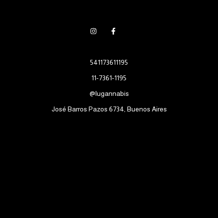
541173611195
11-7361-1195
@lugannabis
José Barros Pazos 6734, Buenos Aires